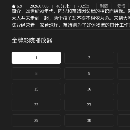
6.9
|
2026.07.05
|
46分5秒
|
(32全)
剧情
爱情
简介：
20世纪90年代，陈异和苗靖因父母的相识而结缘
大人并未走到一起，两个孩子却不得不相依为命。来到大
陈异经营着一家台球厅，苗靖则为了好运物流的审计工作
的走私生意逐渐暴露，为保护苗靖，陈异只能以身入局，
剧改编自小说《野狗骨头》。
金牌影院
播放器
1
2
8
9
15
16
22
23
29
30