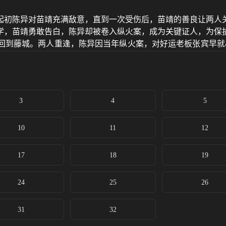
。起初陈异对苗靖充满敌意，直到一次受伤后，苗靖的善良让两
学，苗靖勇敢告白，陈异却被卷入纵火案，成为关键证人，为保
回到藤城。两人重逢，陈异因当年纵火案，对好运老板张宾早就
两人并肩作战，配合警方对抗张宾。最终，张宾及其同伙受到法
3
4
5
10
11
12
17
18
19
24
25
26
31
32