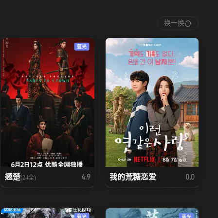
换一换
蓝光
翘楚
我的荒糖恋爱
4.9
0.0
(24全)
蓝光
蓝光