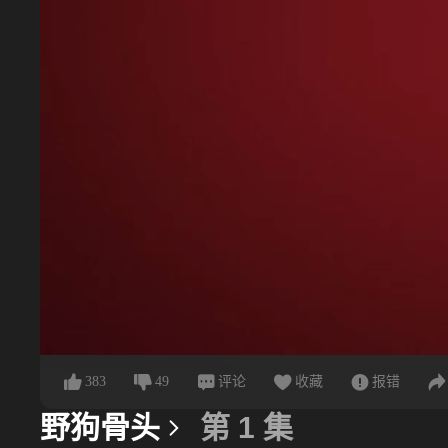
383
49
评论
收藏
报错
野狗骨头
第 1 集
更多信息