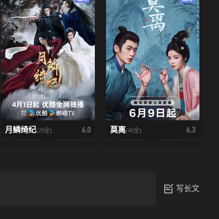
月鳞绮纪
莫离
6.0
6.3
(29全)
(40全)
写长文