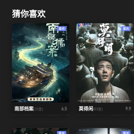
猜你喜欢
蓝光
蓝光
南部档案
莫得闲
6.5
9.9
(33全)
(03全)
蓝光
蓝光