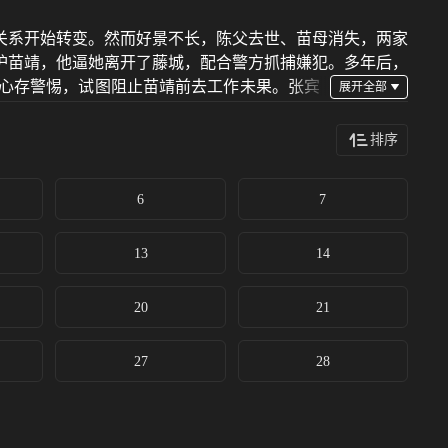
人关系开始转变。然而好景不长，陈父去世、苗母消失，两家
护苗靖，他逼她离开了藤城，配合警方抓捕嫌犯。多年后，
心存警惕，试图阻止苗靖前去工作未果。张宾
律制裁。身受重伤的陈异向苗靖告白，两人终成眷属。 该
排序
6
7
13
14
20
21
27
28