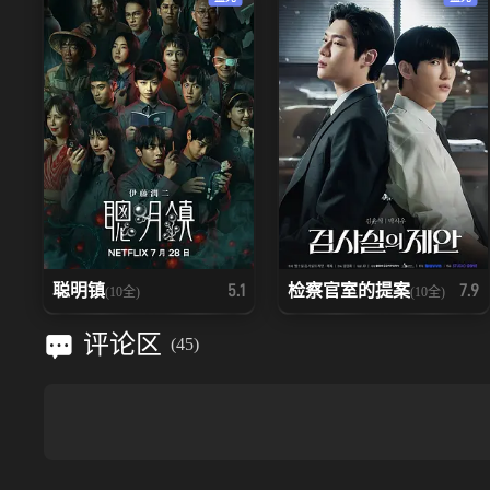
聪明镇
检察官室的提案
5.1
7.9
(10全)
(10全)
评论区
(
45
)