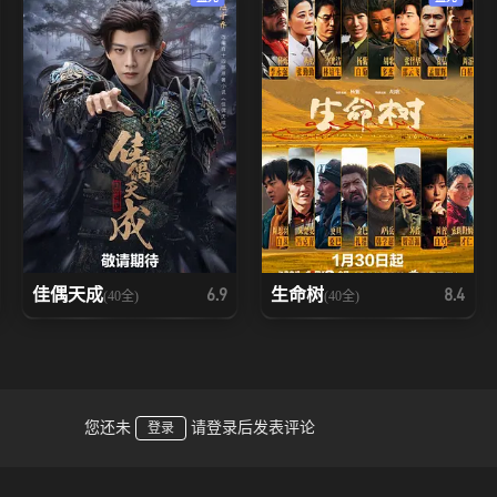
佳偶天成
生命树
6.9
8.4
(40全)
(40全)
您还未
请登录后发表评论
登录