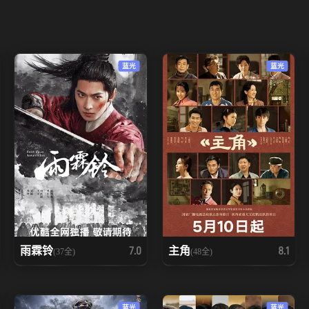
蓝光
蓝光
雨霖铃
主角
7.0
8.1
(37全)
(48全)
蓝光
蓝光