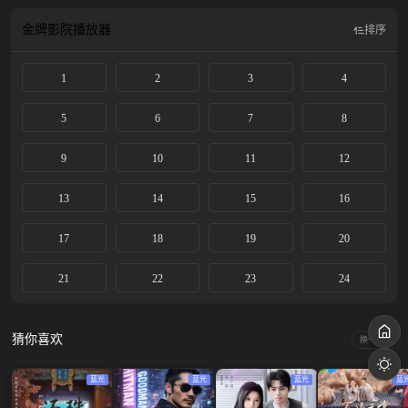
片人：刘昕、周晓茜、潘光俊、姚嘉元 导演：保密 编剧：云霄 播放平台：腾讯
视频 选角团队：一丁选角 选角导演：小宇 演员统筹：王孜繁 演员副导演：小天
金牌影院
播放器
排序
项目类型：古装、轻喜
1
2
3
4
5
6
7
8
9
10
11
12
13
14
15
16
17
18
19
20
21
22
23
24
猜你喜欢
换一换
蓝光
蓝光
蓝光
蓝