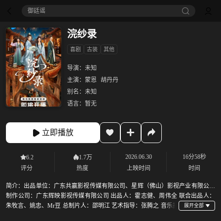
御廷谣‎
浣纱录
喜剧
古装
其他
导演：
未知
主演：
蒙恩
胡丹丹
别名：
未知
语言：
暂无
立即播放
2026.06.30
16分58秒
6.2
1.7万
评分
热度
上映时间
时间
简介：
出品单位：广东共赢影视传媒有限公司、星辉（佛山）影视产业有限公司
制作公司：广东辉映影视传媒有限公司 出品人：霍志健、周伟全 联合出品人：
朱牧言、姚忠、Mr豆 总制片人：邵明江 艺术指导：张腾之 音乐指
导：张宏光、程矛 非遗顾问：欧阳凤婷 制片人：李功斌、黄彩丽、黄莉 联合制