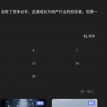
，击败了竞争对手，迅速成长为地产行业的佼佼者。但萧一
排序
6
7
13
14
20
换一换
蓝光
蓝光