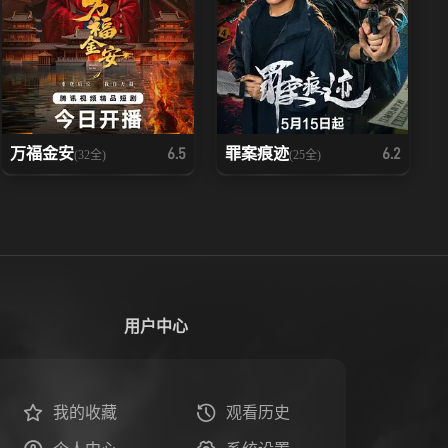
万福金安
罪案痕迹
6.5
6.2
(32全)
(25全)
用户中心
我的收藏
观看历史