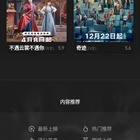
不遇云裳不遇你
奇迹
5.9
5.6
(38全)
(24全)
内容推荐
最新上映
热门推荐