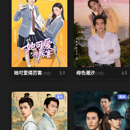
她可爱得厉害
绯色潮汐
5.9
6.5
(28全)
(24全)
蓝光
蓝光