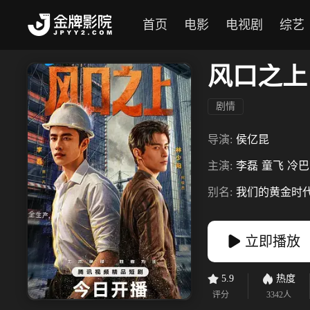
首页
电影
电视剧
综艺
风口之上
剧情
导演:
侯亿昆
主演:
李磊
童飞
冷巴
别名:
我们的黄金时
立即播放
5.9
热度
评分
3342
人