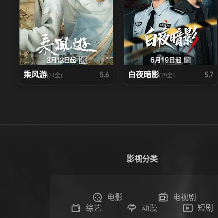
乘风游
白夜暗影
5.6
5.7
(24全)
(29全)
影视分类
电影
电视剧
综艺
动漫
短剧