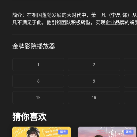
简介：
在祖国蓬勃发展的大时代中，萧一凡（李磊 饰）
凡不满足于此，他引领团队积极转型，实现企业品牌的蜕
金牌影院
播放器
1
2
8
9
15
16
猜你喜欢
蓝光
蓝光