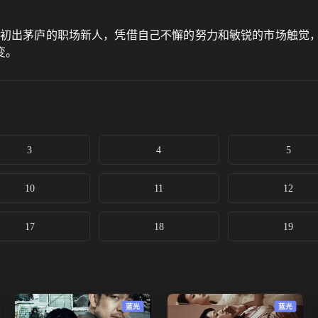
从初出茅庐的职场新人，凭借自己不懈的努力和敏锐的市场触觉
变。
3
4
5
10
11
12
17
18
19
蓝光
蓝光