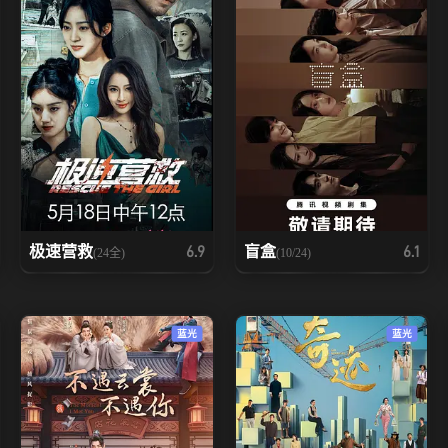
极速营救
盲盒
6.9
6.1
(24全)
(10/24)
蓝光
蓝光