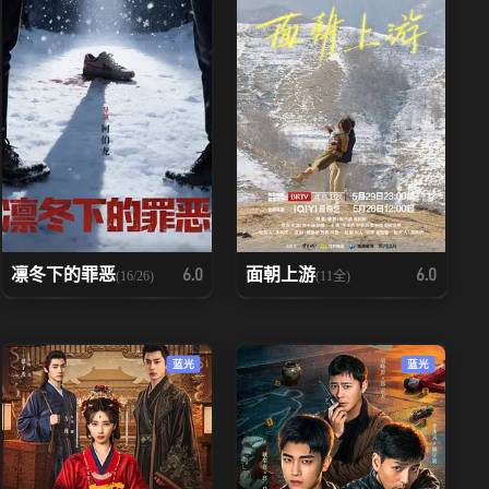
凛冬下的罪恶
面朝上游
6.0
6.0
(16/26)
(11全)
蓝光
蓝光