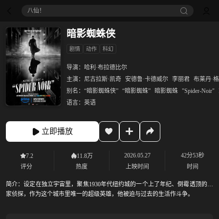
八仙！
暗影蜘蛛侠
剧情
动作
科幻
导演：
哈利·布拉德比尔
主演：
尼古拉斯·凯奇
安德鲁·卡德威尔
李丽君
布莱丹·
别名：
“暗影蜘蛛侠”
“暗影蜘蛛”
暗影蜘蛛
"Spider-Noir"
语言：
英语
立即播放
2026.05.27
42分53秒
7.2
11.8万
评分
热度
上映时间
时间
简介：
设定在独立宇宙里，聚焦1930年代纽约城的一个上了年纪、倒霉透顶的私
家侦探，作为这个城市里唯一的超级英雄，他被迫与过去的生活作斗争。