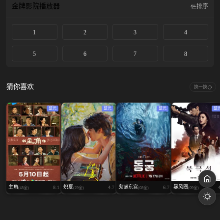
金牌影院
播放器
排序
1
2
3
4
5
6
7
8
猜你喜欢
换一换
蓝光
蓝光
蓝光
蓝
主角
炽夏
鬼谜东宫
暴风圈
8.1
4.7
6.7
(48全)
(29全)
(08全)
(09全)