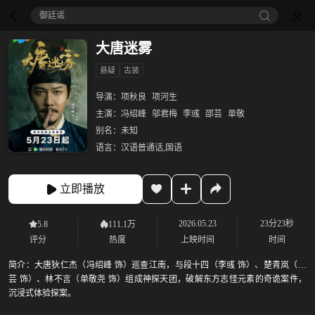
御廷谣‎
大唐迷雾
悬疑
古装
导演：
项秋良
项河生
主演：
冯绍峰
邬君梅
李彧
邵芸
单敬
别名：
未知
语言：
汉语普通话,国语
立即播放
2026.05.23
23分23秒
5.8
111.1万
评分
热度
上映时间
时间
简介：
大唐狄仁杰（冯绍峰 饰）巡查江南，与段十四（李彧 饰）、楚青岚（邵
芸 饰）、林不言（单敬尧 饰）组成神探天团，破解东方志怪元素的奇诡案件，
沉浸式体验探案。