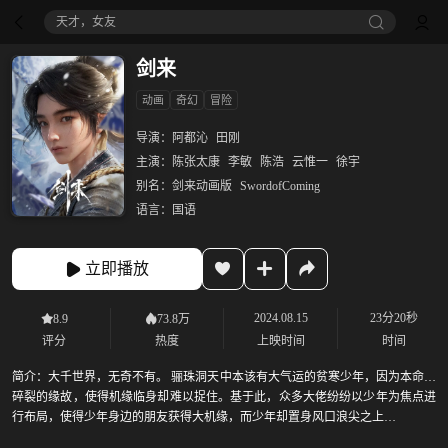
天才，女友
剑来
动画
奇幻
冒险
导演：
阿都沁
田刚
主演：
陈张太康
李敏
陈浩
云惟一
徐宇
别名：
剑来动画版
SwordofComing
语言：
国语
立即播放
2024.08.15
23分20秒
8.9
73.8万
评分
热度
上映时间
时间
简介：
大千世界，无奇不有。 骊珠洞天中本该有大气运的贫寒少年，因为本命瓷
碎裂的缘故，使得机缘临身却难以捉住。基于此，众多大佬纷纷以少年为焦点进
行布局，使得少年身边的朋友获得大机缘，而少年却置身风口浪尖之上…